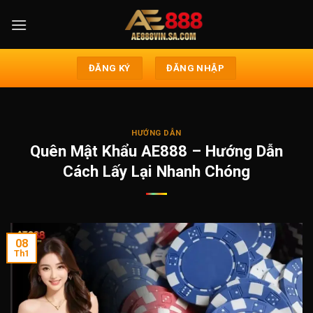
Bỏ
qua
nội
dung
ĐĂNG KÝ
ĐĂNG NHẬP
HƯỚNG DẪN
Quên Mật Khẩu AE888 – Hướng Dẫn
Cách Lấy Lại Nhanh Chóng
08
Th1