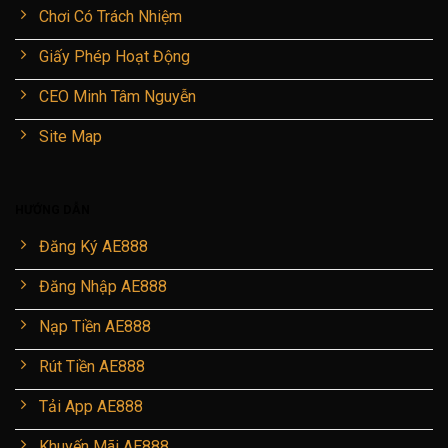
Chơi Có Trách Nhiệm
Giấy Phép Hoạt Động
CEO Minh Tâm Nguyễn
Site Map
HƯỚNG DẪN
Đăng Ký AE888
Đăng Nhập AE888
Nạp Tiền AE888
Rút Tiền AE888
Tải App AE888
Khuyến Mãi AE888