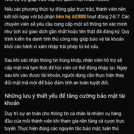
Nếu các phương thức tự động gặp trục trặc, thành viên nên
kết nối ngay với bộ phận
liên hệ AE888
hoạt động 24/7. Các
chuyên viên sẽ yêu cầu cung cấp một số thông tin xác minh
như lịch sử giao dịch gần nhất hoặc tên thật đã đăng ký. Quy
trình kiểm tra danh tính thủ công này giúp bảo vệ tài khoản
khỏi các hành vi xâm nhập trái phép từ kẻ xấu.
Sau khi xác nhận thông tin trùng khớp, nhân viên hỗ trợ sẽ
cấp mật mã tạm thời để hội viên có thể đăng nhập lại. Ngay
sau khi vào được tài khoản, người dùng cần thực hiện thay
đổi mật mã mới để bảo đảm tính an toàn tuyệt đối.
Những lưu ý thiết yếu để tăng cường bảo mật tài
khoản
Duy trì sự an toàn cho thông tin cá nhân là nhiệm vụ hàng
đầu của mỗi thành viên khi tham gia nền tảng cá cược trực
tuyến. Thực hiện đúng các nguyên tắc bảo mật, tuân thủ