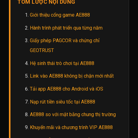
TÓM LƯỢC NỘI DUNG
Giới thiệu cổng game AE888
Hành trình phát triển qua từng năm
Giấy phép PAGCOR và chứng chỉ
GEOTRUST
Hệ sinh thái trò chơi tại AE888
Link vào AE888 không bị chặn mới nhất
Tải app AE888 cho Android và iOS
Nạp rút tiền siêu tốc tại AE888
AE888 so với mặt bằng chung thị trường
Khuyến mãi và chương trình VIP AE888