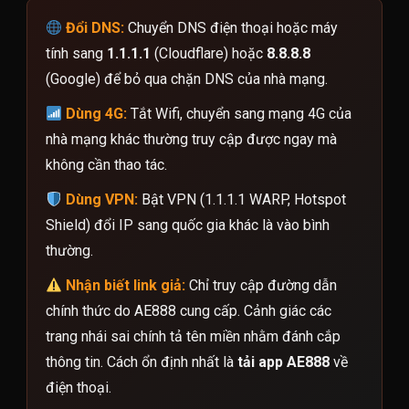
Đổi DNS:
Chuyển DNS điện thoại hoặc máy
tính sang
1.1.1.1
(Cloudflare) hoặc
8.8.8.8
(Google) để bỏ qua chặn DNS của nhà mạng.
Dùng 4G:
Tắt Wifi, chuyển sang mạng 4G của
nhà mạng khác thường truy cập được ngay mà
không cần thao tác.
Dùng VPN:
Bật VPN (1.1.1.1 WARP, Hotspot
Shield) đổi IP sang quốc gia khác là vào bình
thường.
Nhận biết link giả:
Chỉ truy cập đường dẫn
chính thức do AE888 cung cấp. Cảnh giác các
trang nhái sai chính tả tên miền nhằm đánh cắp
thông tin. Cách ổn định nhất là
tải app AE888
về
điện thoại.