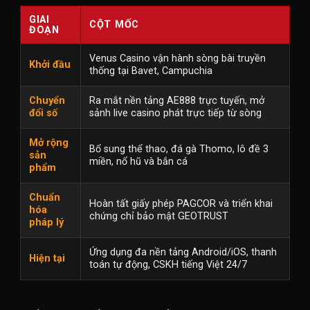
GIAI
CỘT MỐC
ĐOẠN
Venus Casino vận hành sòng bài truyền
Khởi đầu
thống tại Bavet, Campuchia
Chuyển
Ra mắt nền tảng AE888 trực tuyến, mở
đổi số
sảnh live casino phát trực tiếp từ sòng
Mở rộng
Bổ sung thể thao, đá gà Thomo, lô đề 3
sản
miền, nổ hũ và bắn cá
phẩm
Chuẩn
Hoàn tất giấy phép PAGCOR và triển khai
hóa
chứng chỉ bảo mật GEOTRUST
pháp lý
Ứng dụng đa nền tảng Android/iOS, thanh
Hiện tại
toán tự động, CSKH tiếng Việt 24/7