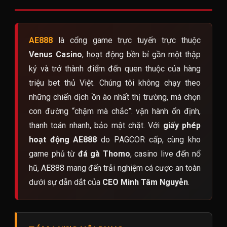
AE888
là cổng game trực tuyến trực thuộc
Venus Casino
, hoạt động bền bỉ gần một thập
kỷ và trở thành điểm đến quen thuộc của hàng
triệu bet thủ Việt. Chúng tôi không chạy theo
những chiến dịch ồn ào nhất thị trường, mà chọn
con đường “chậm mà chắc”: vận hành ổn định,
thanh toán nhanh, bảo mật chặt. Với
giấy phép
hoạt động AE888
do PAGCOR cấp, cùng kho
game phủ từ
đá gà Thomo
, casino live đến nổ
hũ, AE888 mang đến trải nghiệm cá cược an toàn
dưới sự dẫn dắt của
CEO Minh Tâm Nguyễn
.