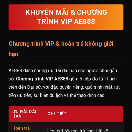
KHUYẾN MÃI & CHƯƠNG
TRÌNH VIP AE888
Chương trình VIP & hoàn trả không giới
hạn
AE888 dành những ưu đãi dài hạn cho người chơi gắn
bó.
Chương trình VIP AE888
gồm 5 cấp độ từ Thành
viên đến Đại sứ, với đặc quyền riêng: quà sinh nhật, rút
tiền ưu tiên, sự kiện du lịch và thể thao đỉnh cao.
ƯU ĐÃI DÀI
CHI TIẾT
HẠN
Hoàn trả
Lên tới 1.5% mọi trò chơi, bất kể